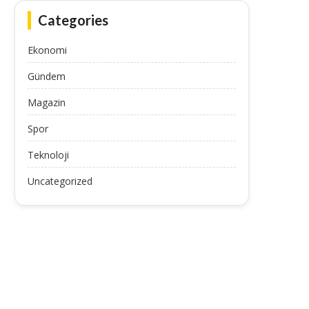
Categories
Ekonomi
Gündem
Magazin
Spor
Teknoloji
Uncategorized
Attila Szalai, Harika Lig’e geri döndü
Allan Saint-Maximin’den Fe
taraftarını kızdıran pay
July 11, 2025
July 11, 2025