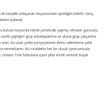
e karşılıklı anlaşarak misyonundan ayrıldığını belirtti. Genç
rleri kullandı:
 bu kutsal misyonda teknik yöneticilik yapmış olmanın gururunu
e vazife yaptığım grup arkadaşlarıma ve ulusal grup çalışanına
 olan, bu uzun yolda yürüyüşlerinin birinci adımlarına şahit
za minnettarım. Bu müddette her bir ulusal oyuncumuzla
. Onların Türk futboluna uzun yıllar emek vererek büyük