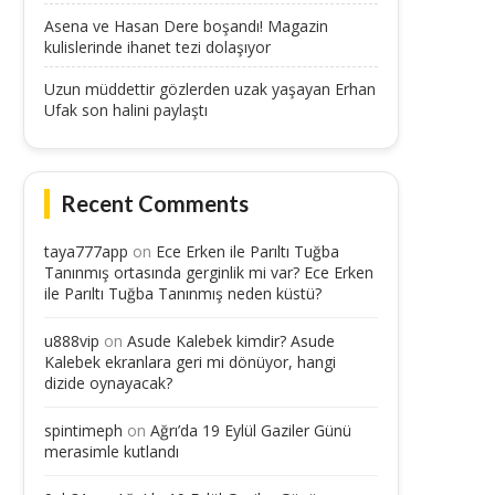
Asena ve Hasan Dere boşandı! Magazin
kulislerinde ihanet tezi dolaşıyor
Uzun müddettir gözlerden uzak yaşayan Erhan
Ufak son halini paylaştı
Recent Comments
taya777app
on
Ece Erken ile Parıltı Tuğba
Tanınmış ortasında gerginlik mi var? Ece Erken
ile Parıltı Tuğba Tanınmış neden küstü?
u888vip
on
Asude Kalebek kimdir? Asude
Kalebek ekranlara geri mi dönüyor, hangi
dizide oynayacak?
spintimeph
on
Ağrı’da 19 Eylül Gaziler Günü
merasimle kutlandı