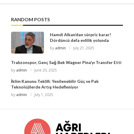
RANDOM POSTS
Hamdi Alkan’dan sürpriz karar!
Dördüncü defa evlilik yolunda
by
admin
July 21, 2025
Trabzonspor, Genç Sağ Bek Wagner Pina’yı Transfer Etti
by
admin
June 20, 2025
İklim Kanunu Teklifi: Yenilenebilir Güç ve Pak
Teknolojilerde Artış Hedefleniyor
by
admin
July 1, 2025