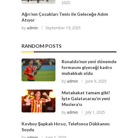
2025
Ağrı’nın Çocukları Tenis ile Geleceğe Adım
Atıyor
by
admin
September 19, 2025
RANDOM POSTS
Ronaldo’nun yeni dönemde
formasını giyeceği kadro
muhakkak oldu
by
admin
June 9, 2025
Mutabakat tamam gibi!
İşte Galatasaray’ın yeni
Muslera’sı
by
admin
July 1, 2025
Kovboy Şapkalı Hırsız, Telefoncu Dükkanını
Soydu
by
admin
June 1, 2025