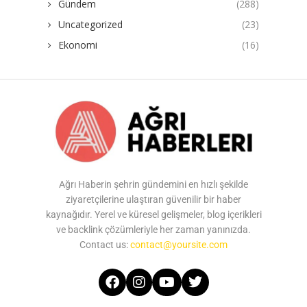
Gündem
(288)
Uncategorized
(23)
Ekonomi
(16)
Ağrı Haberin şehrin gündemini en hızlı şekilde
ziyaretçilerine ulaştıran güvenilir bir haber
kaynağıdır. Yerel ve küresel gelişmeler, blog içerikleri
ve backlink çözümleriyle her zaman yanınızda.
Contact us:
contact@yoursite.com