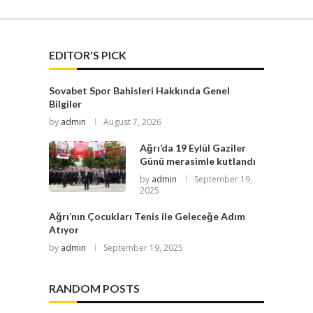
EDITOR'S PICK
Sovabet Spor Bahisleri Hakkında Genel
Bilgiler
by
admin
August 7, 2026
Ağrı’da 19 Eylül Gaziler
Günü merasimle kutlandı
by
admin
September 19,
2025
Ağrı’nın Çocukları Tenis ile Geleceğe Adım
Atıyor
by
admin
September 19, 2025
RANDOM POSTS