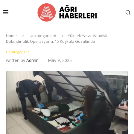
Home
Uncategorized
Yüksek Yarar Vaadiyle
Dolandırıcılık Operasyonu: 15 Kuşkulu Gözaltında
Uncategorized
written by
Admin
May 9, 2025