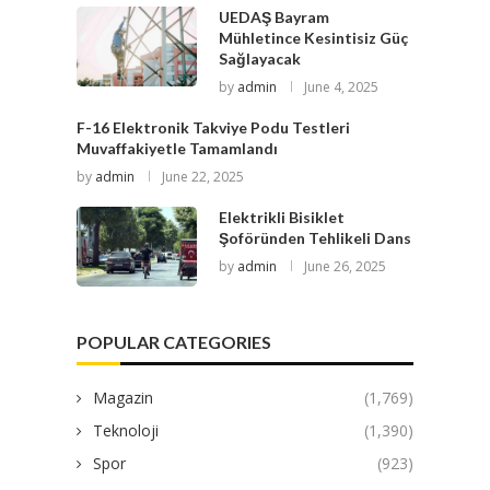
UEDAŞ Bayram
Mühletince Kesintisiz Güç
Sağlayacak
by
admin
June 4, 2025
F-16 Elektronik Takviye Podu Testleri
Muvaffakiyetle Tamamlandı
by
admin
June 22, 2025
Elektrikli Bisiklet
Şoföründen Tehlikeli Dans
by
admin
June 26, 2025
POPULAR CATEGORIES
Magazin
(1,769)
Teknoloji
(1,390)
Spor
(923)