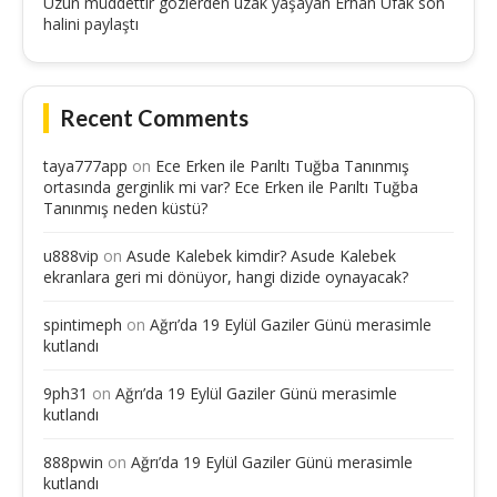
Uzun müddettir gözlerden uzak yaşayan Erhan Ufak son
halini paylaştı
Recent Comments
taya777app
on
Ece Erken ile Parıltı Tuğba Tanınmış
ortasında gerginlik mi var? Ece Erken ile Parıltı Tuğba
Tanınmış neden küstü?
u888vip
on
Asude Kalebek kimdir? Asude Kalebek
ekranlara geri mi dönüyor, hangi dizide oynayacak?
spintimeph
on
Ağrı’da 19 Eylül Gaziler Günü merasimle
kutlandı
9ph31
on
Ağrı’da 19 Eylül Gaziler Günü merasimle
kutlandı
888pwin
on
Ağrı’da 19 Eylül Gaziler Günü merasimle
kutlandı