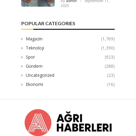
by
admin
September 11,
2025
POPULAR CATEGORIES
Magazin
(1,769)
Teknoloji
(1,390)
Spor
(923)
Gündem
(288)
Uncategorized
(23)
Ekonomi
(16)