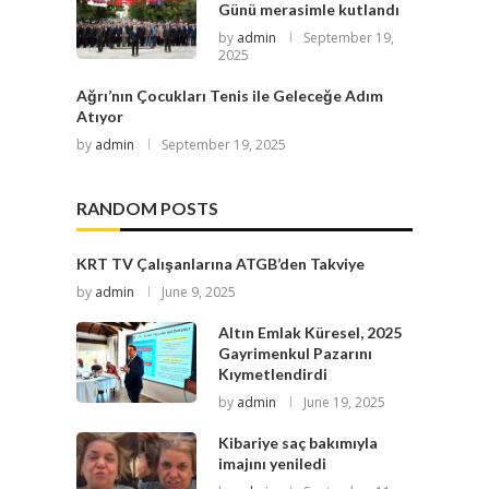
Günü merasimle kutlandı
by
admin
September 19,
2025
Ağrı’nın Çocukları Tenis ile Geleceğe Adım
Atıyor
by
admin
September 19, 2025
RANDOM POSTS
KRT TV Çalışanlarına ATGB’den Takviye
by
admin
June 9, 2025
Altın Emlak Küresel, 2025
Gayrimenkul Pazarını
Kıymetlendirdi
by
admin
June 19, 2025
Kibariye saç bakımıyla
imajını yeniledi