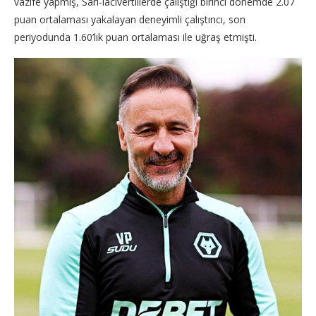
vazife yapmış, Sarı-lacivertlilerde çalıştığı birinci dönemde 2.07
puan ortalaması yakalayan deneyimli çalıştırıcı, son
periyodunda 1.60’lık puan ortalaması ile uğraş etmişti.