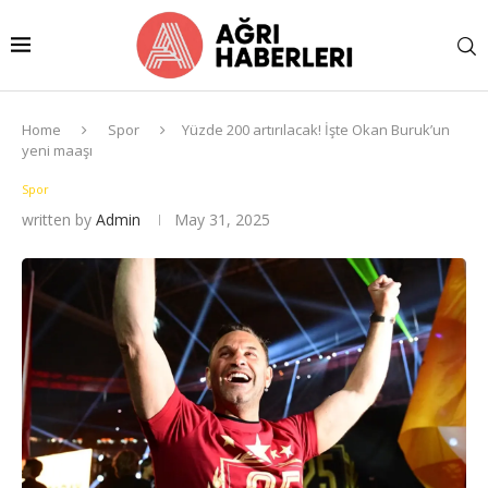
Home
Spor
Yüzde 200 artırılacak! İşte Okan Buruk’un
yeni maaşı
Spor
written by
Admin
May 31, 2025