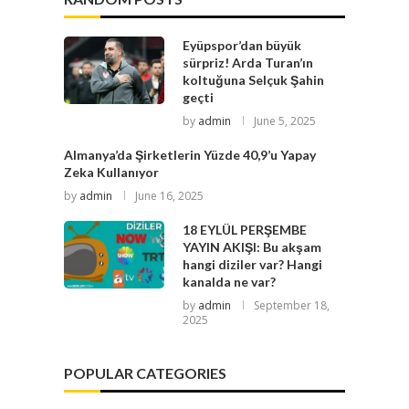
Eyüpspor’dan büyük
sürpriz! Arda Turan’ın
koltuğuna Selçuk Şahin
geçti
by
admin
June 5, 2025
Almanya’da Şirketlerin Yüzde 40,9’u Yapay
Zeka Kullanıyor
by
admin
June 16, 2025
18 EYLÜL PERŞEMBE
YAYIN AKIŞI: Bu akşam
hangi diziler var? Hangi
kanalda ne var?
by
admin
September 18,
2025
POPULAR CATEGORIES