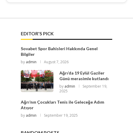
EDITOR'S PICK
Sovabet Spor Bahisleri Hakkında Genel
Bilgiler
by
admin
August 7, 2026
Ağrı’da 19 Eylül Gaziler
Günü merasimle kutlandı
by
admin
September 19,
2025
Ağrı’nın Çocukları Tenis ile Geleceğe Adım
Atıyor
by
admin
September 19, 2025
RANDOM POSTS