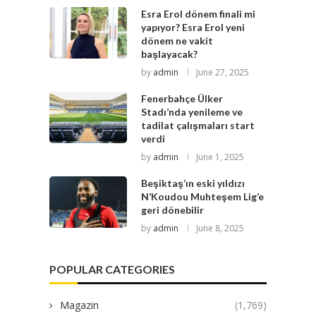
Esra Erol dönem finali mi
yapıyor? Esra Erol yeni
dönem ne vakit
başlayacak?
by
admin
June 27, 2025
Fenerbahçe Ülker
Stadı’nda yenileme ve
tadilat çalışmaları start
verdi
by
admin
June 1, 2025
Beşiktaş’ın eski yıldızı
N’Koudou Muhteşem Lig’e
geri dönebilir
by
admin
June 8, 2025
POPULAR CATEGORIES
Magazin
(1,769)