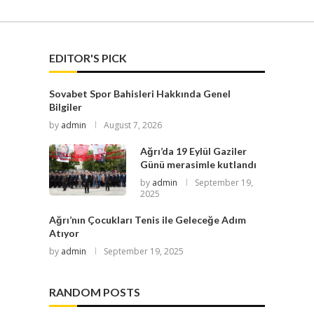
EDITOR'S PICK
Sovabet Spor Bahisleri Hakkında Genel
Bilgiler
by
admin
August 7, 2026
Ağrı’da 19 Eylül Gaziler
Günü merasimle kutlandı
by
admin
September 19,
2025
Ağrı’nın Çocukları Tenis ile Geleceğe Adım
Atıyor
by
admin
September 19, 2025
RANDOM POSTS