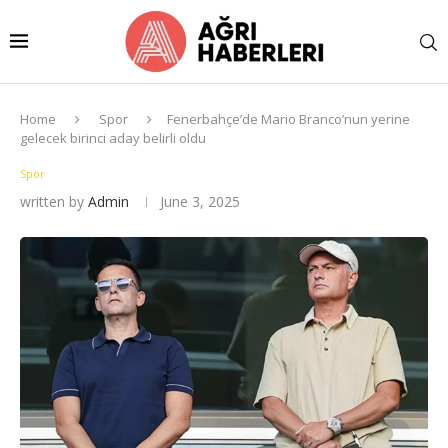
Home
Spor
Fenerbahçe’de Mario Branco’nun yerine
gelecek birinci aday belirli oldu
Spor
written by
Admin
June 3, 2025