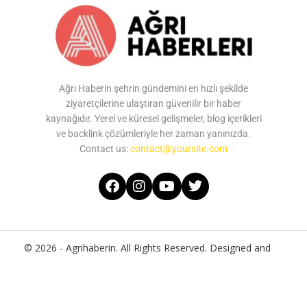
Ağrı Haberin şehrin gündemini en hızlı şekilde
ziyaretçilerine ulaştıran güvenilir bir haber
kaynağıdır. Yerel ve küresel gelişmeler, blog içerikleri
ve backlink çözümleriyle her zaman yanınızda.
Contact us:
contact@yoursite.com
© 2026 - Agrihaberin. All Rights Reserved. Designed and
Developed by
Agrihaberin
Home
About Us
Contact Us
Privacy Policy