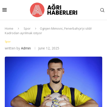
Home
Spor
Ognjen Mimovic, Fenerbahçe’yi sildi!
Kadrodan ayrılmak istiyor
Spor
written by
Admin
June 12, 2025