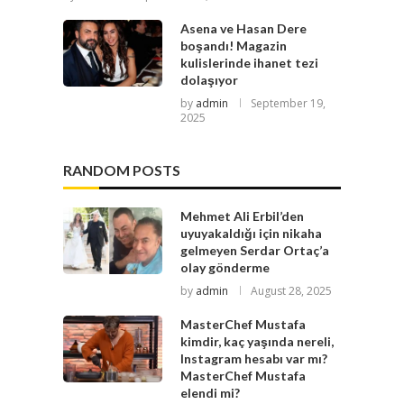
Asena ve Hasan Dere
boşandı! Magazin
kulislerinde ihanet tezi
dolaşıyor
by
admin
September 19,
2025
RANDOM POSTS
Mehmet Ali Erbil’den
uyuyakaldığı için nikaha
gelmeyen Serdar Ortaç’a
olay gönderme
by
admin
August 28, 2025
MasterChef Mustafa
kimdir, kaç yaşında nereli,
Instagram hesabı var mı?
MasterChef Mustafa
elendi mi?