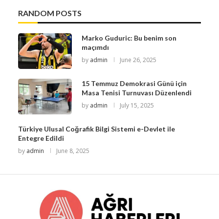
RANDOM POSTS
Marko Guduric: Bu benim son
maçımdı
by
admin
June 26, 2025
15 Temmuz Demokrasi Günü için
Masa Tenisi Turnuvası Düzenlendi
by
admin
July 15, 2025
Türkiye Ulusal Coğrafik Bilgi Sistemi e-Devlet ile
Entegre Edildi
by
admin
June 8, 2025