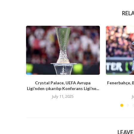
REL
Crystal Palace, UEFA Avrupa
Fenerbahçe, 
Ligi’nden çıkarılıp Konferans Ligi’ne...
July 11, 2025
J
LEAV