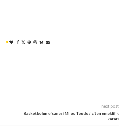
0
next post
Basketbolun efsanesi Milos Teodosic’ten emeklilik
kararı