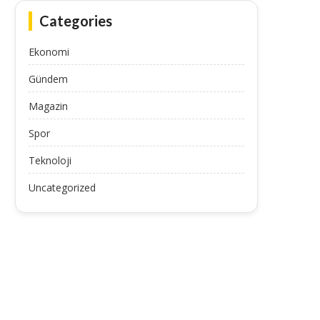
Categories
Ekonomi
Gündem
Magazin
Spor
Teknoloji
Uncategorized
Attila Szalai, Harika Lig’e geri döndü
Allan Saint-Maximin’den Fe
taraftarını kızdıran pay
July 11, 2025
July 11, 2025