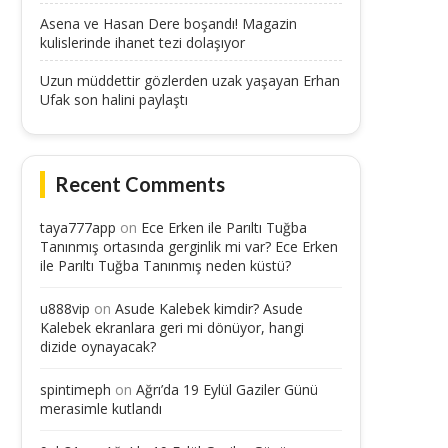
Asena ve Hasan Dere boşandı! Magazin
kulislerinde ihanet tezi dolaşıyor
Uzun müddettir gözlerden uzak yaşayan Erhan
Ufak son halini paylaştı
Recent Comments
taya777app
on
Ece Erken ile Parıltı Tuğba
Tanınmış ortasında gerginlik mi var? Ece Erken
ile Parıltı Tuğba Tanınmış neden küstü?
u888vip
on
Asude Kalebek kimdir? Asude
Kalebek ekranlara geri mi dönüyor, hangi
dizide oynayacak?
spintimeph
on
Ağrı’da 19 Eylül Gaziler Günü
merasimle kutlandı